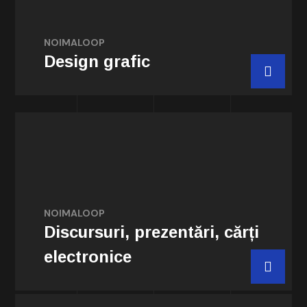
elemente vizuale pentru campanii
publicitare online și offline.
NOIMALOOP
Design grafic
Comanda acum
Planificăm, cercetăm, redactăm, edităm și
NOIMALOOP
revizuim conținut de specialitate
Discursuri, prezentări, cărți
electronice
Comanda acum