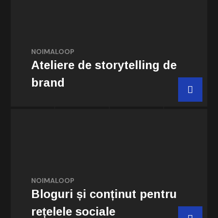
Organizăm sesiuni interactive de instruire și
brainstorming, care îi ajută pe participanți
să înțeleagă și să creeze o poveste
NOIMALOOP
coerentă și memorabilă pentru brandul lor.
Ateliere de storytelling de
brand
Comanda acum
Redactăm articole de tip enciclopedic
adaptate tuturor formatelor media.
Utilizarea optimizată a cuvintelor-cheie
NOIMALOOP
vine la pachet.
Bloguri și conținut pentru
rețelele sociale
Comanda acum