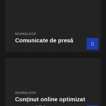
Redactăm comunicate de presă pentru
lansarea unui nou produs sau serviciu,
pentru a promova un eveniment, pentru a
raporta performanța financiară...
NOIMALOOP
Comunicate de presă
Comanda acum
Redactăm conținut original și de calitate,
titluri și descrieri meta bine formulate prin
utilizarea cuvintelor cheie relevante.
Garantăm construirea unui site web cu o
NOIMALOOP
arhitectură coerentă și ușor de navigat.
Conținut online optimizat