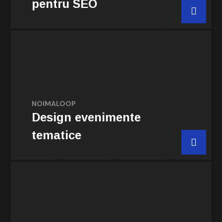
pentru SEO
Comanda acum
Planificăm și implementăm evenimente
tematice personalizate și unice, care se
NOIMALOOP
încadrează perfect strategia de brand.
Design evenimente
tematice
Comanda acum
Dezvoltăm concepte vizuale și soluții
creative pentru campaniile publicitare,
logo-uri, imagini, bannere, animații și alte