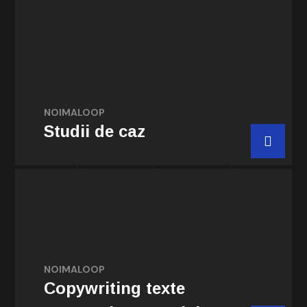
Documentăm și centralizăm informații și
exemple practice existente pe piața de
servicii și/sau produse pe care activează
Clientul.
NOIMALOOP
Studii de caz
Comanda acum
Scrisori de dragoste, testimoniale,
discursuri reuniuni private, jurăminte de
nuntă etc. transmise într-un mod autentic,
reflectând identitatea, experiențele,
NOIMALOOP
emoțiile și intențiile proprii și personale.
Copywriting texte