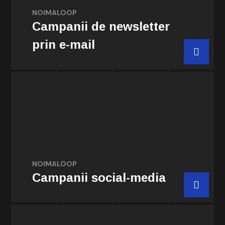
e-mail către grupul de abonați interesați de
NOIMALOOP
produsele sau serviciile sale.
Campanii de newsletter
prin e-mail
Comanda acum
Elaborăm strategii de marketing care
implică utilizarea rețelelor sociale pentru a
promova un produs, serviciu sau brand și a
interacționa cu publicul țintă.
NOIMALOOP
Campanii social-media
Comanda acum