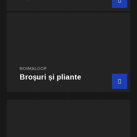
Redactăm texte concise, clare și
persuasive, cu accent pe beneficiile și
caracteristicile produsului sau serviciului
promovat.
NOIMALOOP
Broșuri și pliante
Comanda acum
Elaborăm strategii de marketing
personalizat și segmentat prin care Clientul
expediază periodic informații relevante prin