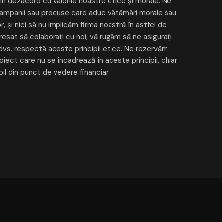
n dezacord cu valorile noastre etice și morale. Ne
mpanii sau produse care aduc vătămări morale sau
r, și nici să nu implicăm firma noastră în astfel de
eresat să colaborați cu noi, vă rugăm să ne asigurați
dvs. respectă aceste principii etice. Ne rezervăm
oiect care nu se încadrează în aceste principii, chiar
il din punct de vedere financiar.