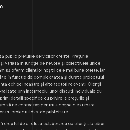
om
 public prețurile serviciilor oferite. Prețurile
i variază în funcție de nevoile și obiectivele unice
ăm să oferim clienților noștri cele mai bune oferte, iar
lite în funcție de complexitatea și durata proiectului,
ța echipei noastre și alte factori relevanți. Clienții
alizate prin intermediul unor discuții individuale cu
rimi detalii specifice cu privire la prețurile și
ugăm să ne contactați pentru a obține o estimare
entru proiectul dvs. de publicitate.
ă dreptul de a refuza colaborarea cu clienți ale căror