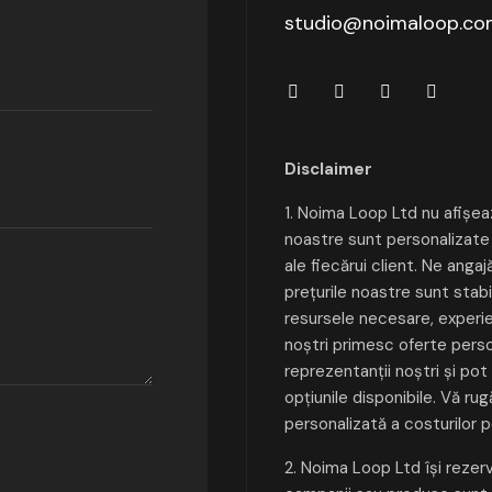
studio@noimaloop.c
Disclaimer
1. Noima Loop Ltd nu afișează
noastre sunt personalizate ș
ale fiecărui client. Ne angaj
prețurile noastre sunt stabi
resursele necesare, experien
noștri primesc oferte person
reprezentanții noștri și pot p
opțiunile disponibile. Vă r
personalizată a costurilor p
2. Noima Loop Ltd își rezerv