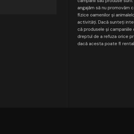
campanii sau produse sunt î
angajăm să nu promovăm ca
fizice oamenilor și animalelo
activități. Dacă sunteți int
că produsele și campaniile 
dreptul de a refuza orice pr
dacă acesta poate fi rentab